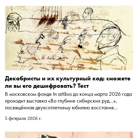
заняться и куда сходить на ближайшей неделе
Декабристы и их культурный код: сможете
ли вы его дешифровать? Тест
В московском фонде In artibus до конца марта 2026 года
проходит выставка «Во глубине сибирских руд…»,
посвящённая двухсотлетнему юбилею восстания
декабристов и истории их сибирской одиссеи.
5 февраля 2026 г.
Приглашаем вас оценить свои познания в области
общественной жизни России первой четверти XIX века