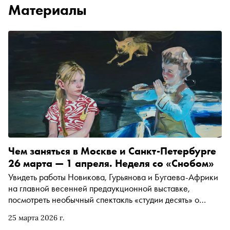
Материалы
Чем заняться в Москве и Санкт-Петербурге
26 марта — 1 апреля. Неделя со «Снобом»
Увидеть работы Новикова, Гурьянова и Бугаева-Африки
на главной весенней предаукционной выставке,
посмотреть необычный спектакль «студии десять» о
культурных мифах или кино об изобретателе Павле
25 марта 2026 г.
Клушанцеве на фестивале ФАНК. Рассказываем, чем