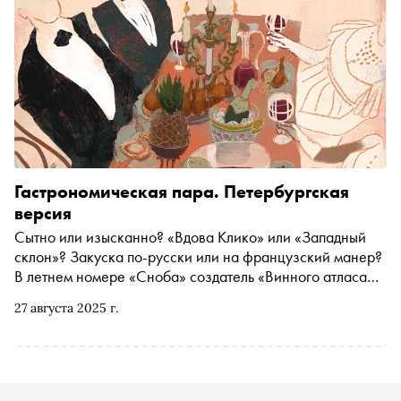
Гастрономическая пара. Петербургская
версия
Сытно или изысканно? «Вдова Клико» или «Западный
склон»? Закуска по-русски или на французский манер?
В летнем номере «Сноба» создатель «Винного атласа
России» Павел Шинский ищет (и находит!) ответы на эти
27 августа 2025 г.
вопросы. В Петербурге