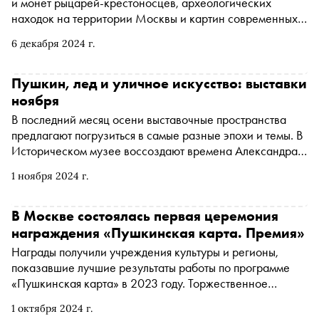
и монет рыцарей-крестоносцев, археологических
находок на территории Москвы и картин современных
московских художников? Все эти экспонаты можно
6 декабря 2024 г.
увидеть в декабре в музеях и выставочных залах
столицы. Семь наиболее интересных — в подборке
«Сноба»
Пушкин, лед и уличное искусство: выставки
ноября
В последний месяц осени выставочные пространства
предлагают погрузиться в самые разные эпохи и темы. В
Историческом музее воссоздают времена Александра
Пушкина, в Манеже показывают работы творческого
1 ноября 2024 г.
коллектива «Кукрыниксы», в Музее Москвы
рассказывают об освоении Сибири. За пределами
Москвы тоже есть чем заняться — в Петербурге изучают
В Москве состоялась первая церемония
оттенки льда, а в Суздале развязывают узел
награждения «Пушкинская карта. Премия»
абстракционизма. Подробности — в материале «Сноба»
Награды получили учреждения культуры и регионы,
показавшие лучшие результаты работы по программе
«Пушкинская карта» в 2023 году. Торжественное
мероприятие проходило 30 сентября в историческом
1 октября 2024 г.
особняке Дом Пашкова. Церемония «Пушкинская карта.