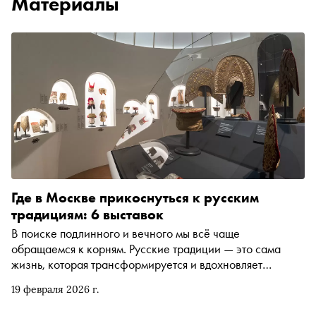
Материалы
Где в Москве прикоснуться к русским
традициям: 6 выставок
В поиске подлинного и вечного мы всё чаще
обращаемся к корням. Русские традиции — это сама
жизнь, которая трансформируется и вдохновляет
современных мастеров. Прямо сейчас в Москве
19 февраля 2026 г.
проходит несколько выставок, на которых можно увидеть
эволюцию национального кода. «Сноб» рассказывает о