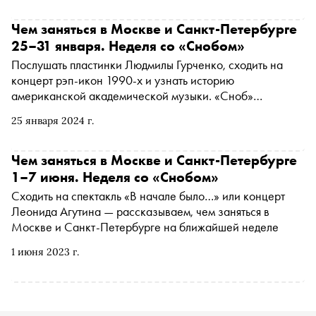
Премия» организована Министерством культуры России
и АНО «Национальные приоритеты»
Чем заняться в Москве и Санкт-Петербурге
25–31 января. Неделя со «Снобом»
Послушать пластинки Людмилы Гурченко, сходить на
концерт рэп-икон 1990-х и узнать историю
американской академической музыки. «Сноб»
рассказывает, чем заняться и куда сходить на
25 января 2024 г.
ближайшей неделе
Чем заняться в Москве и Санкт-Петербурге
1–7 июня. Неделя со «Снобом»
Сходить на спектакль «В начале было…» или концерт
Леонида Агутина — рассказываем, чем заняться в
Москве и Санкт-Петербурге на ближайшей неделе
1 июня 2023 г.