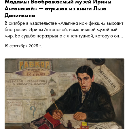
Мадамы: Воображаемый музей Ирины
Антоновой» — отрывок из книги Льва
Данилкина
В октябре в издательстве «Альпина нон-фикшн» выходит
биография Ирины Антоновой, изменившей музейный
мир. Ее судьба неразрывна с институцией, которую она
возглавляла почти 60 лет — Государственным музеем
19 сентября 2025 г.
изобразительных искусств имени Пушкина. «Сноб»
публикует фрагмент из новой книги Льва Данилкина