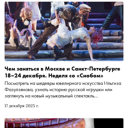
наиболее ярких и интересных из них
Чем заняться в Москве и Санкт-Петербурге
18–24 декабря. Неделя со «Снобом»
Посмотреть на шедевры ювелирного искусства Ильгиза
Фазулзянова, узнать историю русской игрушки или
заглянуть на новый музыкальный спектакль
брусникинцев. Рассказываем, чем заняться и куда
17 декабря 2025 г.
сходить на ближайшей неделе