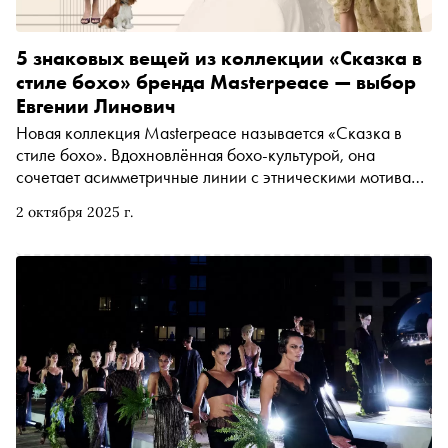
5 знаковых вещей из коллекции «Сказка в
стиле бохо» бренда Masterpeace — выбор
Евгении Линович
Новая коллекция Masterpeace называется «Сказка в
стиле бохо». Вдохновлённая бохо-культурой, она
сочетает асимметричные линии с этническими мотивами
и отсылками к историческим персонажам. Специально
2 октября 2025 г.
для «Сноба» дизайнер марки Евгения Линович выбрала
пять любимых предметов новой коллекции и рассказала
о них