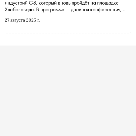
индустрий G8, который вновь пройдёт на площадке
Хлебозавода. В программе — дневная конференция,
церемония награждения G8 Creative Awards и афтепати
27 августа 2025 г.
в клубе Gazgolder от лейбла Resonance Moscow