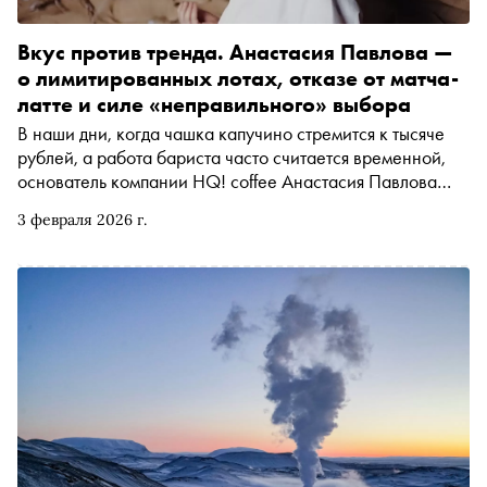
Вкус против тренда. Анастасия Павлова —
о лимитированных лотах, отказе от матча-
латте и силе «неправильного» выбора
В наши дни, когда чашка капучино стремится к тысяче
рублей, а работа бариста часто считается временной,
основатель компании HQ! coffee Анастасия Павлова
продаёт напитки из редкого зерна по приемлемой цене,
3 февраля 2026 г.
верит в профессию и отказывается от сиропов и матча-
латте как от «порчи труда». Накануне десятилетия
бренда Павлова рассказала «Снобу», как гнуть свою
линию, когда все вокруг играют в тренды