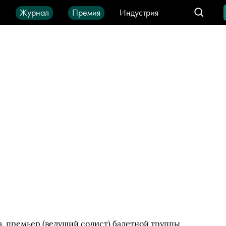
ы
Журнал
Премия
Индустрия
део
Город
IT-продукты
, премьер (ведущий солист) балетной труппы