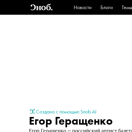
Новости
Блоги
Тем
Стиль
Ви
Создано с помощью Snob AI
Егор Геращенко
Егор Геращенко — российский артист балета