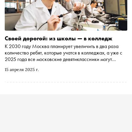
Своей дорогой: из школы — в колледж
К 2030 году Москва планирует увеличить в два раза
количество ребят, которые учатся в колледжах, а уже с
2025 года все московские девятиклассники могут
гарантированно поступить в колледж на бюджет.
15 апреля 2025 г.
Разбираемся, с чем связаны такие меры и почему среди
современных школьников растет запрос на среднее
профессиональное образование