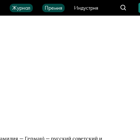
ы
Журнал
Премия
Индустрия
део
Город
IT-продукты
амилия — Герман) — русский советский и