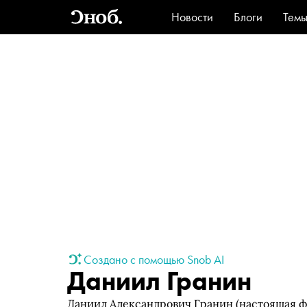
Новости
Блоги
Тем
Стиль
Ви
Создано с помощью Snob AI
Даниил Гранин
Даниил Александрович Гранин (настоящая ф