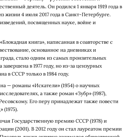
твенный деятель. Он родился 1 января 1919 года в
из жизни 4 июля 2017 года в Санкт-Петербурге.
оизведений, посвященных науке, войне и
Блокадная книга», написанная в соавторстве с
ествование, основанное на дневниках и
рада, стало одним из самых пронзительных
 завершена в 1977 году, но из-за цензурных
а в СССР только в 1984 году.
на — романы «Искатели» (1954) о научных
исследователях, а также роман «Зубр» (1987),
есовскому. Его перу принадлежат также повести
 (1975).
ючая Государственную премию СССР (1978) и
ии (2001). В 2012 году он стал лауреатом премии
 Писатель также активно занимался общественной