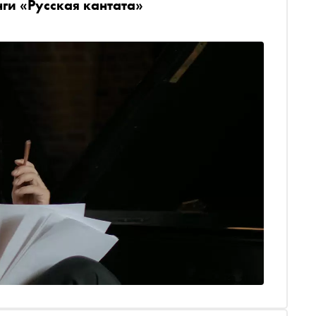
ги «Русская кантата»