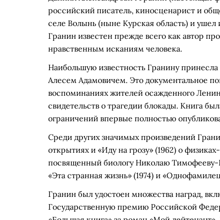
российский писатель, киносценарист и общес
селе Волынь (ныне Курская область) и ушел 
Гранин известен прежде всего как автор пр
нравственным исканиям человека.
Наибольшую известность Гранину принесла «
Алесем Адамовичем. Это документальное пов
воспоминаниях жителей осажденного Ленинг
свидетельств о трагедии блокады. Книга была
ограничений впервые полностью опубликован
Среди других значимых произведений Грани
открытиях и «Иду на грозу» (1962) о физиках-
посвященный биологу Николаю Тимофееву-Р
«Эта странная жизнь» (1974) и «Однофамилец»
Гранин был удостоен множества наград, вкл
Государственную премию Российской Федерац
«Большая книга» за роман «Мой лейтенант».