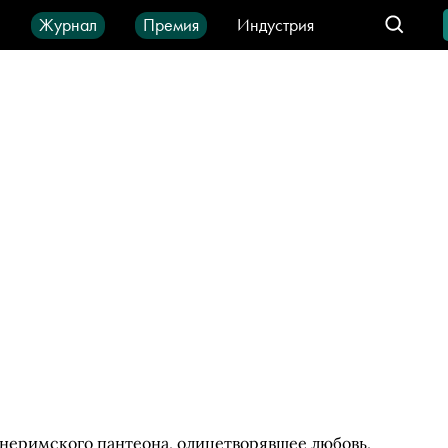
ы
Журнал
Премия
Индустрия
део
Город
IT-продукты
внеримского пантеона, олицетворявшее любовь,