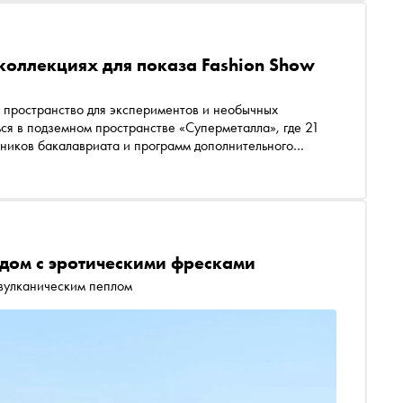
коллекциях для показа Fashion Show
 пространство для экспериментов и необычных
ься в подземном пространстве «Суперметалла», где 21
ников бакалавриата и программ дополнительного
ысшей школы дизайна. Об опыте переосмысления
я и вдумчивой работе с материалами рассказывают
how Off от «Британки» и Universal University
дом с эротическими фресками
 вулканическим пеплом