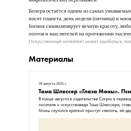
Венера остаётся одним из самых узнаваемых
носят планета, день недели (пятница) и мн
Богиня символизирует вечную красоту, любо
поэтов и мыслителей на протяжении тысяче
Искусственный интеллект может ошибаться, поэ
Материалы
29 августа 2025 г.
Тома Шлессер «Глаза Моны». Пс
В конце августа в издательстве Corpus в пере
писателя и искусствоведа Тома Шлессера, став
Моны случился краткий приступ слепоты, её д
визитов к психиатру он водит внучку по музея
книжном сервисе «Литрес» в озвучке
Вадима П
иностранным агентом
*
)
. «Сноб» публикует фр