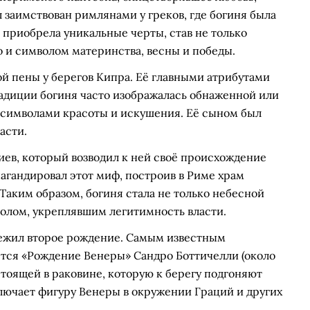
л заимствован римлянами у греков, где богиня была
 приобрела уникальные черты, став не только
 и символом материнства, весны и победы.
й пены у берегов Кипра. Её главными атрибутами
традиции богиня часто изображалась обнаженной или
 символами красоты и искушения. Её сыном был
асти.
иев, который возводил к ней своё происхождение
агандировал этот миф, построив в Риме храм
Таким образом, богиня стала не только небесной
олом, укреплявшим легитимность власти.
режил второе рождение. Самым известным
тся «Рождение Венеры» Сандро Боттичелли (около
 стоящей в раковине, которую к берегу подгоняют
лючает фигуру Венеры в окружении Граций и других