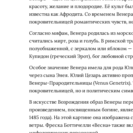
красоту, желание и плодородие. Её культ бы
известна как Афродита. Со временем Венера
покровительницей романтических чувств, но
Согласно мифам, Венера родилась из морско
считались мирт, роза и голубь. В римской 
полуобнаженной, с зеркалом или яблоком —
Купидон (греческий Эрот), бог любовной стр
Особое значение Венера имела для рода Юл
через сына Энея. Юлий Цезарь активно проп
Венеры-Прародительницы (Venus Genetrix). 
покровительницей, но и политическим симв
В искусстве Возрождения образ Венеры пе
произведением, посвященным богине, являе
1485 года). На этой картине она изображена
ветры. Фреска Боттичелли «Весна» также вк
мифологических персонажей.