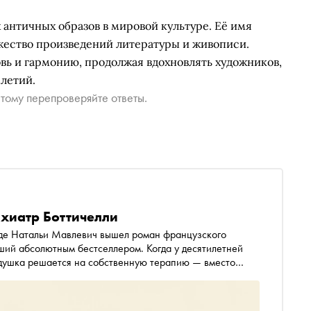
 античных образов в мировой культуре. Её имя
ожество произведений литературы и живописи.
вь и гармонию, продолжая вдохновлять художников,
летий.
тому перепроверяйте ответы.
ихиатр Боттичелли
воде Натальи Мавлевич вышел роман французского
ший абсолютным бестселлером. Когда у десятилетней
едушка решается на собственную терапию — вместо
м Парижа. Электронная и аудиоверсия доступны в
рохорова
(Прохоров Вадим Юрьевич признан
агмент из книги