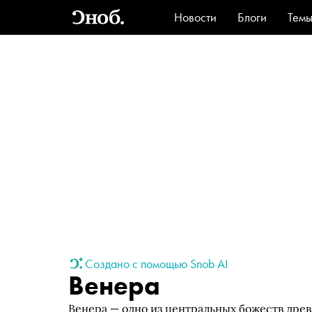
Новости
Блоги
Тем
Стиль
Ви
Создано с помощью Snob AI
Венера
Венера — одно из центральных божеств дре