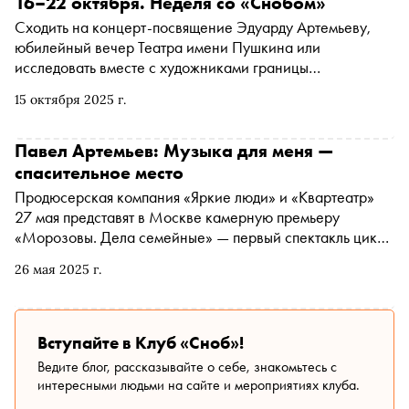
16–22 октября. Неделя со «Снобом»
Сходить на концерт-посвящение Эдуарду Артемьеву,
юбилейный вечер Театра имени Пушкина или
исследовать вместе с художниками границы
взаимодействия технологий и искусства. Рассказываем,
15 октября 2025 г.
чем заняться и куда сходить на ближайшей неделе
Павел Артемьев: Музыка для меня —
спасительное место
Продюсерская компания «Яркие люди» и «Квартеатр»
27 мая представят в Москве камерную премьеру
«Морозовы. Дела семейные» — первый спектакль цикла
о легендарных меценатах России. Фронтмен группы
26 мая 2025 г.
Artemiev, Павел Артемьев рассказал «Снобу» о своем
новом театральном опыте, планах на музыкальные
альбомы и желании снять кино
Вступайте в Клуб «Сноб»!
Ведите блог, рассказывайте о себе, знакомьтесь с
интересными людьми на сайте и мероприятиях клуба.