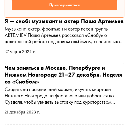
Присоединиться
Я — сноб: музыкант и актер Паша Артемьев
Музыкант, актер, фронтмен и автор песен группы
ARTEMIEV Паша Артемьев рассказал «Снобу» о
целительной работе над новым альбомом, спасительной
роли Андрея Вознесенского и любви к Италии
27 марта 2024 г.
Чем заняться в Москве, Петербурге и
Нижнем Новгороде 21–27 декабря. Неделя
со «Снобом»
Сходить на праздничный маркет, изучить кварталы
Нижнего Новгорода на фестивале или добраться до
Суздаля, чтобы увидеть выставку под кураторством
Андрея Бартенева. «Сноб» рассказывает, чем заняться и
21 декабря 2023 г.
куда сходить на ближайшей неделе