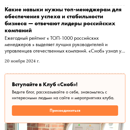
объединит ведущих экспертов в области устойчивого
развития, корпоративной социальной ответственности,
Какие навыки нужны топ-менеджерам для
представителей СМИ, блогосферы, а также компаний,
обеспечения успеха и стабильности
предлагающих современные технологии и решения в
бизнеса — отвечают лидеры российских
области ESG
компаний
Ежегодный рейтинг « ТОП-1000 российских
менеджеров » выделяет лучших руководителей и
управленцев отечественных компаний. «Сноб» узнал у
некоторых из них, какие навыки помогают им
20 ноября 2024 г.
поддерживать стабильность и развивать свои компании в
условиях постоянных изменений на рынке,
ускоряющейся цифровизации и новых вызовов для
бизнеса
Вступайте в Клуб «Сноб»!
Ведите блог, рассказывайте о себе, знакомьтесь с
интересными людьми на сайте и мероприятиях клуба.
Присоединиться