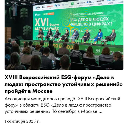
XVIII Всероссийский ESG-форум «Дело в
людях: пространство устойчивых решений»
пройдёт в Москве
Ассоциация менеджеров проведёт XVIII Всероссийский
форум в области ESG «Дело в людях: пространство
устойчивых решений» 16 сентября в Москве.
Мероприятие традиционно станет крупнейшим
1 сентября 2025 г.
событием для социально ответственного бизнеса и