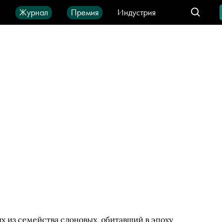
ы
Журнал
Премия
Индустрия
део
Город
IT-продукты
из семейства слоновых, обитавший в эпоху