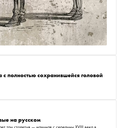
а с полностью сохранившейся головой
вые на русском
т три столетия — начиная с середины XVIII века в