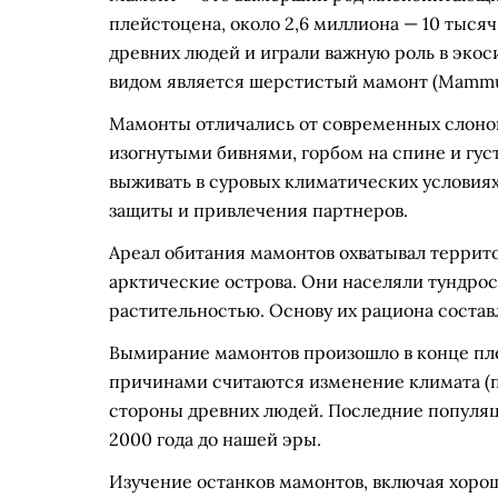
плейстоцена, около 2,6 миллиона — 10 тыся
древних людей и играли важную роль в эко
видом является шерстистый мамонт (Mammut
Мамонты отличались от современных слоно
изогнутыми бивнями, горбом на спине и гу
выживать в суровых климатических условиях
защиты и привлечения партнеров.
Ареал обитания мамонтов охватывал террит
арктические острова. Они населяли тундро
растительностью. Основу их рациона составл
Вымирание мамонтов произошло в конце пл
причинами считаются изменение климата (по
стороны древних людей. Последние популяц
2000 года до нашей эры.
Изучение останков мамонтов, включая хоро