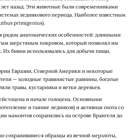
ч лет назад. Эти животные были современниками
системах ледникового периода. Наиболее известным
hus primigenius).
в рядом анатомических особенностей: длинными
стым шерстяным покровом, который позволял им
. Их бивни использовались для добычи пищи,
ории Евразии, Северной Америки и некоторые
степи — холодные травянистые равнины, богатые
яли травы, кустарники и ветки деревьев.
ейстоцена и начале голоцена. Основными
тепление и таяние ледников) и активная охота со
ии мамонтов сохранялись на острове Врангеля до
шо сохранившиеся образцы из вечной мерзлоты,