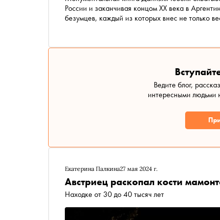
России и заканчивая концом XX века в Аргенти
безумцев, каждый из которых внес не только ве
Виртуозно написанный, провокационный роман 
Надежды Беленькой. «Сноб» публикует фрагме
Вступайте
Ведите блог, расска
интересными людьми н
При
Екатерина Палкина
27 мая 2024 г.
Австриец раскопал кости мамонт
Находке от 30 до 40 тысяч лет