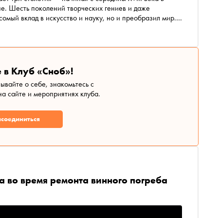
не. Шесть поколений творческих гениев и даже
сомый вклад в искусство и науку, но и преобразил мир.
выходит в издательстве «Книжники» в переводе
нт
 в Клуб «Сноб»!
зывайте о себе, знакомьтесь с
а сайте и мероприятиях клуба.
соединиться
а во время ремонта винного погреба