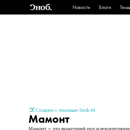
Новости
Блоги
Тем
Стиль
Ви
Создано с помощью Snob AI
Мамонт
Мамонт — это вымерший род млекопитающих 