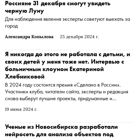
Россияне 31 декабря смогут увидеть
черную Луну
Для наблюдения явления эксперты советуют выехать за
город
Александра Копылова
25 декабря 2024 г.
Я никогда до этого не работала с детьми, и
своих детей у меня тоже нет. Интервью с
больничным клоуном Екатериной
Хлебниковой
В 2024 году состоится премия «Сделано в России».
Участники клуба, читатели сайта, эксперты и редакция
снова выберут лучшие проекты, придуманные и
реализованные россиянами в России. В номинации
19 июня 2024 г.
«Общество» представлен благотворительный проект
АНО «Ленздравклоун». В интервью «Снобу»
больничный клоун Екатерина Хлебникова рассказала,
Ученые из Новосибирска разработали
как помогает маленьким пациентам пережить сложный
нейросеть для анализа объектов под