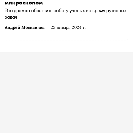
период в их жизни, как справляется с выгоранием и
микроскопом
зачем больничные клоуны нужны взрослым
Это должно облегчить работу ученых во время рутинных
задач
Андрей Москвичев
23 января 2024 г.