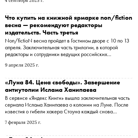
4 сентября 2025 г.
стали Евгений Водолазкин, Анастасия Завозова,
Светлана Павлова, Ислам Ханипаев и Дарья Донцова.
Что купить на книжной ярмарке non/fiction
весна — рекомендуют редакторы
издательств. Часть третья
Non/fictioN весна пройдет в Гостином дворе с 10 по 13
апреля. Заключительная часть трилогии, в которой
редакторы и сотрудники ведущих российских
издательств рассказывают о новых книгах
9 апреля 2025 г.
«Луна 84. Цена свободы». Завершение
антиутопии Ислама Ханипаева
В сервисе «Яндекс Книги» вышла заключительная часть
сериала Ислама Ханипаева о колонии на Луне. После
известия о гибели хакера Стоуна каждый снова
оказывается сам по себе. «Сноб» публикует фрагмент
7 февраля 2025 г.
из первого эпизода