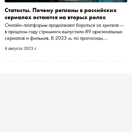
Статисты. Почему регионы в российских
сериалах остаются на вторых ролях
Онлайн-платформы продолжают бороться за зрителя —
в прошлом году стриминги выпустили 89 оригинальных
сериалов и фильмов. В 2023-м, по прогнозам,
количество такого контента вырастет на 30%. Почему,
4 августа 2023 г.
несмотря на явный рост, индустрия игнорирует съемки в
регионах и как эту ситуацию изменить, специально для
«Сноба» написала продюсер и медиаобозреватель
Елена Афанасьева