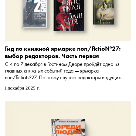
Гид по книжной ярмарке non/fictio№27:
выбор редакторов. Часть первая
С 4 по 7 декабря в Гостином Дворе пройдёт одно из
главных книжных событий года — ярмарка
non/fictio№27. По этому случаю редакторы ведущих
издательств делятся своими главными новинками. В
1 декабря 2025 г.
первой части гида — биография Катаева и Петрова
авторства Сергея Белякова, уральская готика Алексея
Иванова, долгожданный Грасс на русском и сборник
«Семейные обстоятельства» с Татьяной Толстой,
Евгением Водолазкиным и Эмиром Кустурицей