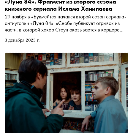
«Луна 84». Фрагмент из второго сезона
книжного сериала Ислама Ханипаева
29 ноября в «Букмейте» начался второй сезон сериала-
антиутопии «Луна 84». «Сноб» публикует отрывок из
части, в которой хакер Стоун оказывается в карцере
исправительной колонии «Мункейдж»
3 декабря 2023 г.