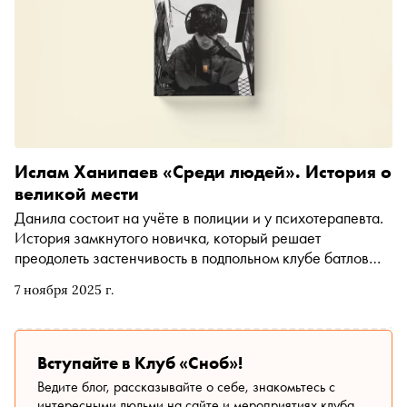
Ислам Ханипаев «Среди людей». История о
великой мести
Данила состоит на учёте в полиции и у психотерапевта.
История замкнутого новичка, который решает
преодолеть застенчивость в подпольном клубе батлов
«Тёмная сторона». С каждым выступлением он обретает
7 ноября 2025 г.
уверенность, но однажды все выходит из-под контроля.
«Сноб» публикует отрывок из романа, выходящего в
издательстве «Альпина.Проза»
Вступайте в Клуб «Сноб»!
Ведите блог, рассказывайте о себе, знакомьтесь с
интересными людьми на сайте и мероприятиях клуба.