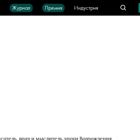
ы
Журнал
Премия
Индустрия
део
Город
IT-продукты
исатель, врач и мыслитель эпохи Возрождения,