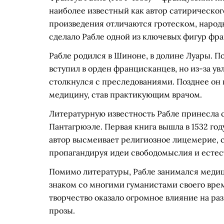
наиболее известный как автор сатирическог
произведения отличаются гротеском, народ
сделало Рабле одной из ключевых фигур фра
Рабле родился в Шиноне, в долине Луары. П
вступил в орден францисканцев, но из-за у
столкнулся с преследованиями. Позднее он 
медицину, став практикующим врачом.
Литературную известность Рабле принесла с
Пантагрюэле. Первая книга вышла в 1532 го
автор высмеивает религиозное лицемерие, 
пропагандируя идеи свободомыслия и естест
Помимо литературы, Рабле занимался медиц
знаком со многими гуманистами своего врем
творчество оказало огромное влияние на ра
прозы.