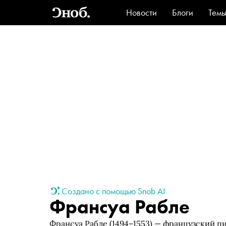
Новости
Блоги
Тем
Стиль
Ви
Создано с помощью Snob AI
Франсуа Рабле
Франсуа Рабле (1494–1553) — французский п