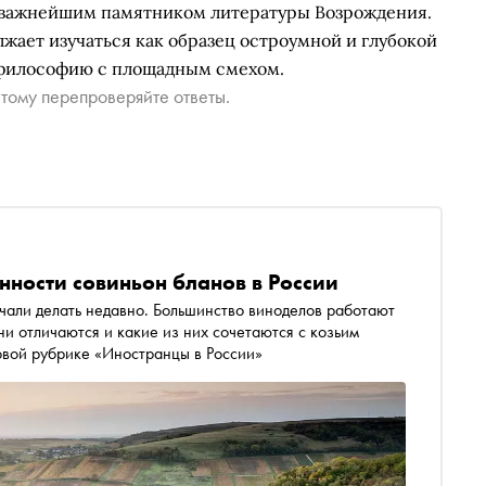
я важнейшим памятником литературы Возрождения.
жает изучаться как образец остроумной и глубокой
 философию с площадным смехом.
тому перепроверяйте ответы.
нности совиньон бланов в России
чали делать недавно. Большинство виноделов работают
ни отличаются и какие из них сочетаются с козьим
сыром, а какие — с чипсами, рассказываем в новой рубрике «Иностранцы в России»