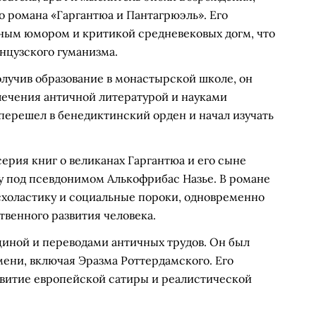
о романа «Гаргантюа и Пантагрюэль». Его
ным юмором и критикой средневековых догм, что
нцузского гуманизма.
олучив образование в монастырской школе, он
влечения античной литературой и науками
перешел в бенедиктинский орден и начал изучать
ерия книг о великанах Гаргантюа и его сыне
ду под псевдонимом Алькофрибас Назье. В романе
схоластику и социальные пороки, одновременно
венного развития человека.
иной и переводами античных трудов. Он был
ени, включая Эразма Роттердамского. Его
звитие европейской сатиры и реалистической