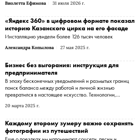
Виолетта Ефимова
31 июля 2026 г.
«Яндекс 360» в цифровом формате показал
историю Казанского цирка на его фасаде
Инсталляцию увидели более 126 тысяч человек
Александра Копылова
27 мая 2025 г.
Бизнес без выгорания: инструкция для
предпринимателя
В эпоху бесконечных уведомлений и размытых границ
поиск баланса между работой и личной жизнью
превратился в настоящее искусство. Технологии,
кажется, поглотили нас целиком — мы отвечаем на
20 марта 2025 г.
рабочие письма за ужином, а личные сообщения читаем
во время совещаний. Однако те же самые технологии
могут стать союзниками в построении гармоничной
Каждому второму зумеру важно сохранять
жизни
фотографии из путешествий
Еще о поездках им напоминают соцсети, песни и