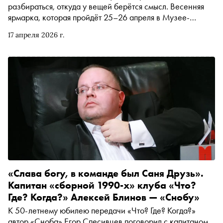
разбираться, откуда у вещей берётся смысл. Весенняя
ярмарка, которая пройдёт 25–26 апреля в Музее-
усадьбе Муравьёвых-Апостолов, как раз из тех событий,
17 апреля 2026 г.
где ремесло перестаёт быть музейной витриной и снова
становится живым языком, на котором культура говорит с
настоящим. Более 60 локальных брендов, лекции,
мастер-классы и благотворительный аукцион «Живая
нить». Регионовед России, эксперт в области локальной
культурной идентичности, основатель проекта о русской
идентичности «Светлица» Валерия Оганова — о
проектах, на которые стоит обратить особое внимание
«Слава богу, в команде был Саня Друзь».
Капитан «сборной 1990-х» клуба «Что?
Где? Когда?» Алексей Блинов — «Снобу»
К 50-летнему юбилею передачи «Что? Где? Когда?»
автор «Сноба» Егор Спесивцев поговорил с капитаном