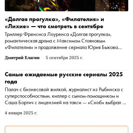
«Долгая прогулка», «Филателия» и
«Лихие» — что смотреть в сентябре
Триллер Френсиса Лоуренса «Долгая прогулка»,
романтическая драма с Максимом Стояновым
«Филателия» и продолжение сериала Юрия Быкова
«Лихие» — «Сноб» выбрал интересные фильмы и
Дмитрий Елагин
5 сентября 2025 г.
сериалы начала осени
Самые ожидаемые русские сериалы 2025
года
Палач с бизнесовой жилкой, журналист из Рыбинска с
суперспособностями, киллер с сыном-помощником и
Саша Бортич с лицензией на такси — «Сноб» выбрал 10
сериалов, которые надо обязательно увидеть в 2025
4 января 2025 г.
году