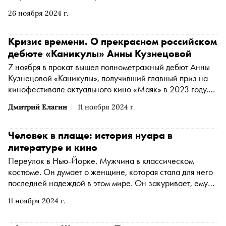
сценарии картины, любимых фильмах, популярности и
26 ноября 2024 г.
сложностях жизни молодого актера
Кризис времени. О прекрасном российском
дебюте «Каникулы» Анны Кузнецовой
7 ноября в прокат вышел полнометражный дебют Анны
Кузнецовой «Каникулы», получивший главный приз на
кинофестивале актуального кино «Маяк» в 2023 году.
Кузнецова сняла трогательную историю о женской
Дмитрий Елагин
11 ноября 2024 г.
дружбе и о том, как совершенно разные люди могут
помочь друг другу пережить кризис. О том, что еще ждет
зрителей в фильме о школьной поездке на театральный
Человек в плаще: история нуара в
конкурс, — в материале «Сноба»
литературе и кино
Переулок в Нью-Йорке. Мужчина в классическом
костюме. Он думает о женщине, которая стала для него
последней надеждой в этом мире. Он закуривает, ему
некуда идти. Он просто движется по течению, не
11 ноября 2024 г.
различая добра и зла. Депрессия, мрачная атмосфера,
контрастный свет и сигаретный дым — нуар можно