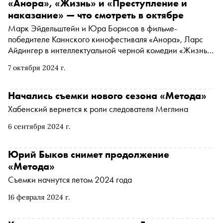
обрисовать всего несколькими штрихами. Он возник в
«Анора», «Жизнь» и «Преступление и
эпоху всеобщего упадка и потерянности, а сейчас мы
наказание» — что смотреть в октябре
встречаем его следы во всех жанрах искусства. История
Марк Эйдельштейн и Юра Борисов в фильме-
нуара — в материале «Сноба»
победителе Каннского кинофестиваля «Анора», Ларс
Айдингер в интеллектуальной черной комедии «Жизнь»
и Иван Янковский, сыгравший современного Родиона
7 октября 2024 г.
Раскольникова в «Преступлении и наказании». «Сноб»
выбрал интересные фильмы середины осени
Начались съемки нового сезона «Метода»
Хабенский вернется к роли следователя Меглина
6 сентября 2024 г.
Юрий Быков снимет продолжение
«Метода»
Съемки начнутся летом 2024 года
16 февраля 2024 г.