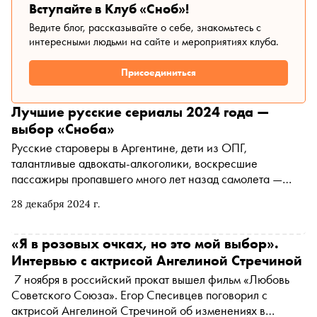
Вступайте в Клуб «Сноб»!
Ведите блог, рассказывайте о себе, знакомьтесь с
интересными людьми на сайте и мероприятиях клуба.
Присоединиться
Лучшие русские сериалы 2024 года —
выбор «Сноба»
Русские староверы в Аргентине, дети из ОПГ,
талантливые адвокаты-алкоголики, воскресшие
пассажиры пропавшего много лет назад самолета —
«Сноб» выбрал 10 сериалов, выходивших на российских
28 декабря 2024 г.
платформах в 2024 году
«Я в розовых очках, но это мой выбор».
Интервью с актрисой Ангелиной Стречиной
7 ноября в российский прокат вышел фильм «Любовь
Советского Союза». Егор Спесивцев поговорил с
актрисой Ангелиной Стречиной об изменениях в