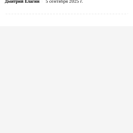
Дмитрий Елагин
5 сентября 2025 г.
сериалы начала осени