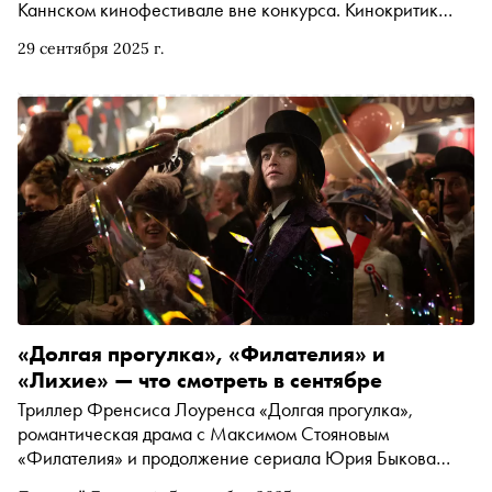
Каннском кинофестивале вне конкурса. Кинокритик
Ксения Балюк посмотрела фильм в Каннах ещё в мае и
29 сентября 2025 г.
теперь, к выходу «Цветов времени» в отечественном
прокате, объясняет, чем так очаровывает это
киноприключение по Франции сквозь эпохи и почему
фильм должен понравиться поклонникам «Полночи в
Париже» Вуди Аллена
«Долгая прогулка», «Филателия» и
«Лихие» — что смотреть в сентябре
Триллер Френсиса Лоуренса «Долгая прогулка»,
романтическая драма с Максимом Стояновым
«Филателия» и продолжение сериала Юрия Быкова
«Лихие» — «Сноб» выбрал интересные фильмы и