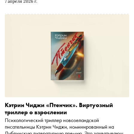
7 апреля 2026 г.
и других представителей ведущих издательств страны
рассказать, за чем стоит идти в Гостиный двор
Кэтрин Чиджи «Птенчик». Виртуозный
триллер о взрослении
Психологический триллер новозеландской
писательницы Кэтрин Чиджи, номинированный на
Дублинскую литературную премию. Это захватывающая