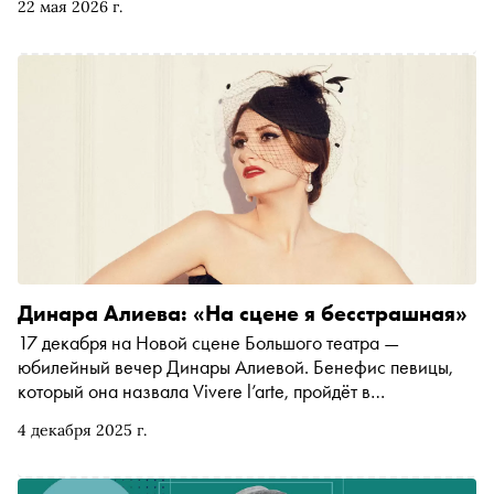
22 мая 2026 г.
«Сноб» выбрал главные концерты
Динара Алиева: «На сцене я бесстрашная»
17 декабря на Новой сцене Большого театра —
юбилейный вечер Динары Алиевой. Бенефис певицы,
который она назвала Vivere l’arte, пройдёт в
сопровождении симфонического оркестра и хора
4 декабря 2025 г.
Большого театра. В интервью «Снобу» Динара
рассказала о работе с Валерием Гергиевым и Роландо
Виллазоном, неожиданных режиссёрских решениях и