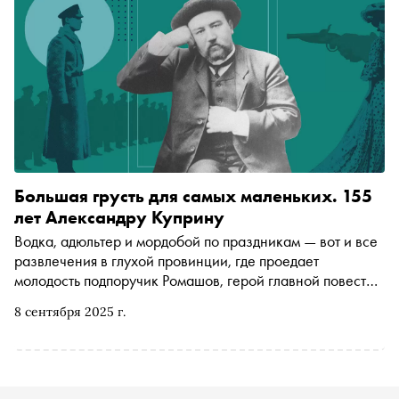
желании сняться в кино
Большая грусть для самых маленьких. 155
лет Александру Куприну
Водка, адюльтер и мордобой по праздникам — вот и все
развлечения в глухой провинции, где проедает
молодость подпоручик Ромашов, герой главной повести
Александра Куприна «Поединок». Его ежедневная
8 сентября 2025 г.
борьба с удушающей тоской и пошлостью стала одним
из самых безжалостных сюжетов русской литературы. В
рубрике «Роман по пятницам» рассказываем, почему эта
история — не только об изнанке царской армии, но и о
вечном поединке каждого человека с самим собой