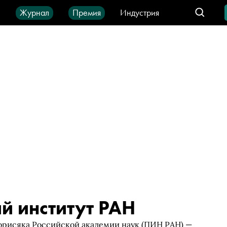
ы
Журнал
Премия
Индустрия
део
Город
IT-продукты
й институт РАН
Борисяка Российской академии наук (ПИН РАН) —