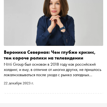
Вероника Северная: Чем глубже кризис,
тем короче ролики на телевидении
NMi Group был основан в 2018 году как российский
холдинг, и ему, в отличие от многих других, не пришлось
локализовываться после ухода с рынка западных
компаний. Издатель проекта «Сноб» Марина Геворкян
22 декабря 2023 г.
поговорила с генеральным директором холдинга NMi
Group Вероникой Северной о том, как перформанс
побеждает креатив, о растущем e-commerce и о
«брендах по любви»