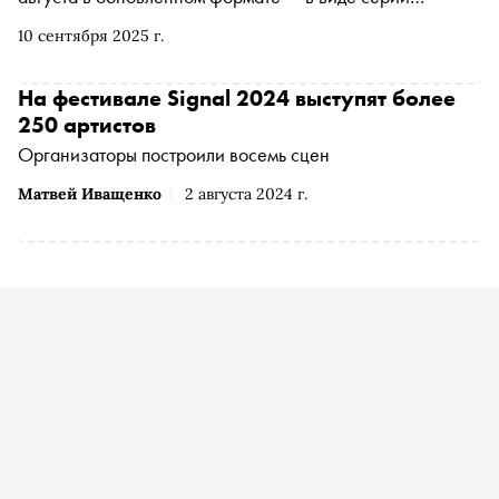
ивентов, распределённых по 5 площадкам Москвы.
10 сентября 2025 г.
Несмотря на то, что новость о переносе пришла за
неделю до старта, организаторам удалось сохранить
большую часть музыкальной программы и основные арт-
На фестивале Signal 2024 выступят более
объекты. «Сноб» поговорил с основателем фестиваля
250 артистов
Сергеем Фадеевым о переносе фестиваля в Москву и
Организаторы построили восемь сцен
планах на следующий год
Матвей Иващенко
2 августа 2024 г.