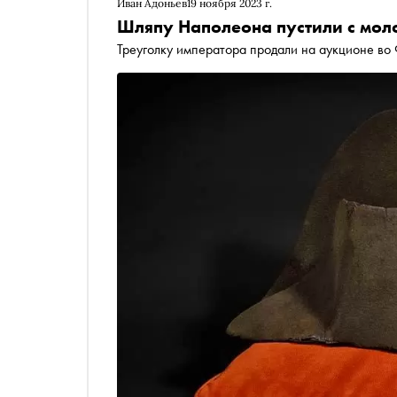
Иван Адоньев
19 ноября 2023 г.
Шляпу Наполеона пустили с мол
Треуголку императора продали на аукционе во