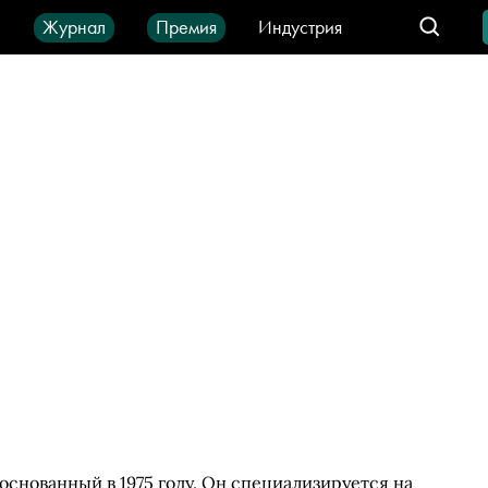
ы
Журнал
Премия
Индустрия
део
Город
IT-продукты
основанный в 1975 году. Он специализируется на