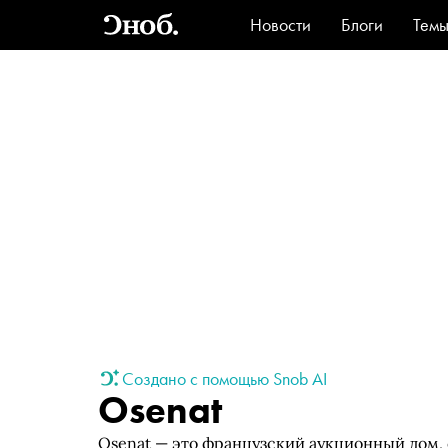
Новости
Блоги
Тем
Стиль
Ви
Создано с помощью Snob AI
Osenat
Osenat — это французский аукционный дом, 