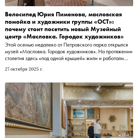
Велосипед Юрия Пименова, масловская
помойка и художники группы «ОСТ»:
почему стоит посетить новый Музейный
центр «Масловка. Городок художников»
Этой осенью недалеко от Петровского парка открылся
музей «Масловка. Городок художников». На протяжении
столетия здесь «под одной крышей» жили и работали
многие мастера советского и российского искусства,
27 октября 2025 г.
были сформированы художественные династии. «Сноб»
рассказывает об истории места — первой в мире арт-
коммуне и феномене этого пространства