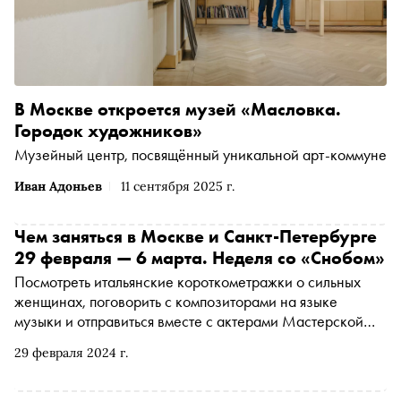
В Москве откроется музей «Масловка.
Городок художников»
Музейный центр, посвящённый уникальной арт-коммуне
Иван Адоньев
11 сентября 2025 г.
Чем заняться в Москве и Санкт-Петербурге
29 февраля — 6 марта. Неделя со «Снобом»
Посмотреть итальянские короткометражки о сильных
женщинах, поговорить с композиторами на языке
музыки и отправиться вместе с актерами Мастерской
Брусникина на Марс. «Сноб» рассказывает, чем
29 февраля 2024 г.
заняться и куда сходить на ближайшей неделе