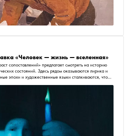
ставка «Человек — жизнь — вселенная»
еческих состояний. Здесь рядом оказываются лирика и
азные эпохи и художественные языки сталкиваются, чтобы
к, со всеми его страхами, надеждами и попытками
на Куценко, куратор Музея искусства Санкт-Петербурга
, в которых эта логика проявляется особенно ясно