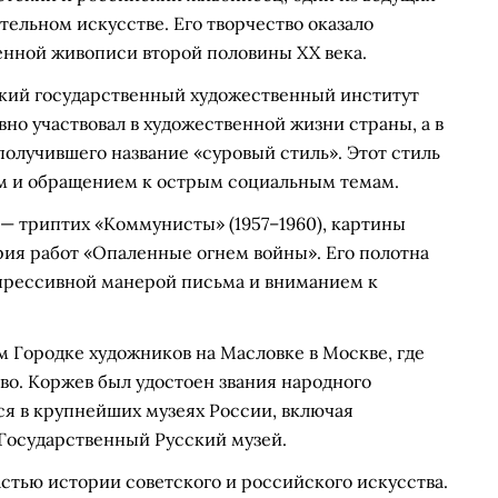
тельном искусстве. Его творчество оказало
енной живописи второй половины XX века.
ский государственный художественный институт
ивно участвовал в художественной жизни страны, а в
получившего название «суровый стиль». Этот стиль
м и обращением к острым социальным темам.
— триптих «Коммунисты» (1957–1960), картины
ерия работ «Опаленные огнем войны». Его полотна
прессивной манерой письма и вниманием к
м Городке художников на Масловке в Москве, где
во. Коржев был удостоен звания народного
ся в крупнейших музеях России, включая
Государственный Русский музей.
стью истории советского и российского искусства.