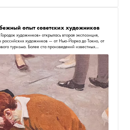
убежный опыт советских художников
Городок художников» открылась вторая экспозиция,
 российских художников — от Нью-Йорка до Токио, от
ового туризма. Более ста произведений известных
редметами престижного потребления — немыми
к путешествия за пределы СССР помогали художникам
ие открытия они делали вдали от дома и как этот опыт