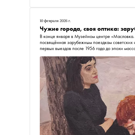
10 февраля 2026 г.
Чужие города, своя оптика: зар
В конце января в Музейном центре «Масловка. 
посвящённая зарубежным поездкам советских и
первых выездов после 1956 года до эпохи масс
мастеров соседствуют здесь с сувенирами и п
свидетелями столкновения с другим миром. Ка
переосмысливать собственную идентичность, как
менял их живопись — в материале «Сноба»