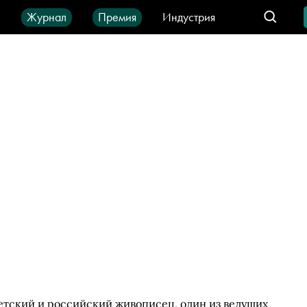
ы
Журнал
Премия
Индустрия
део
Город
IT-продукты
етский и российский живописец, один из ведущих