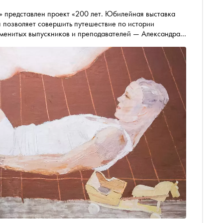
е» представлен проект «200 лет. Юбилейная выставка
ия позволяет совершить путешествие по истории
 именитых выпускников и преподавателей — Александра
 и других. «Сноб» представляет подборку работ в
оляющих познакомиться с многогранным наследием