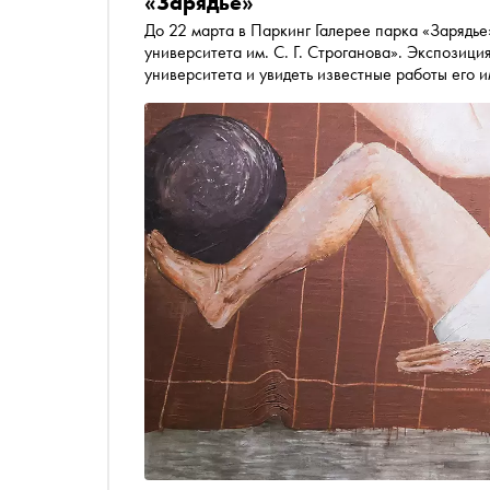
«Зарядье»
До 22 марта в Паркинг Галерее парка «Зарядь
университета им. С. Г. Строганова». Экспозиц
университета и увидеть известные работы его
Дейнеки, Гелия Коржева, Константина Коровина
разных медиа и направлениях искусства, позв
университета