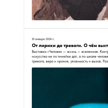
19 января 2026 г.
От лирики до тревоги. О чём вы
Выставка «Человек — жизнь — вселенная. Контраст сопоставлений» предлагает смотреть на историю
искусства не по линейке дат, а по шкале челов
тревога, вера и ирония, уязвимость и вызов. Р
напомнить: в центре любой вселенной — челове
удержаться на ногах. Иногда — буквально. Еле
ХХ-ХХI веков, выбрала несколько произведений