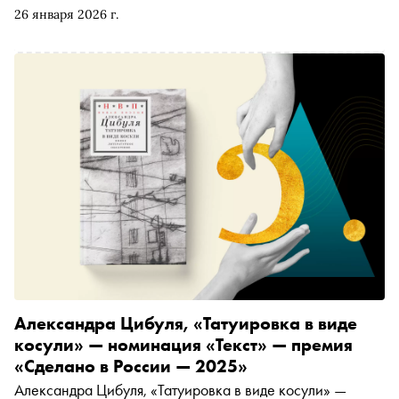
единение» Владимир Коркунов. Автор «Сноба» Егор
26 января 2026 г.
Спесивцев поговорил с лауреатом о том, почему у людей
возникает слепоглухота, о поэзии слепоглухих (и даже
«фрейме слепоглухоты» в поэзии вообще), а также
готовящейся к выходу второй антологии поэзии о
слепоглухоте и специальном номере журнала о ней же
Александра Цибуля, «Татуировка в виде
косули» — номинация «Текст» — премия
«Сделано в России — 2025»
Александра Цибуля, «Татуировка в виде косули» —