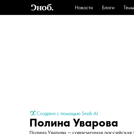
Новости
Блоги
Тем
Стиль
Ви
Создано с помощью Snob AI
Полина Уварова
Полина Уварова — современная российская 