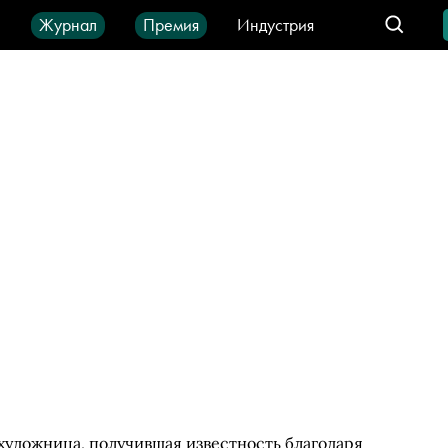
ы
Журнал
Премия
Индустрия
део
Город
IT-продукты
художница, получившая известность благодаря