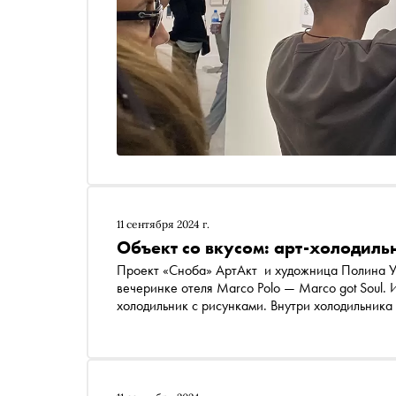
11 сентября 2024 г.
Объект со вкусом: арт-холодил
Проект «Сноба» АртАкт и художница Полина Уварова представили арт-объект «со вкусом» на
вечеринке отеля Marco Polo — Marco got Soul.
холодильник с рисунками. Внутри холодильник
Полиной о современном искусстве, страхе взро