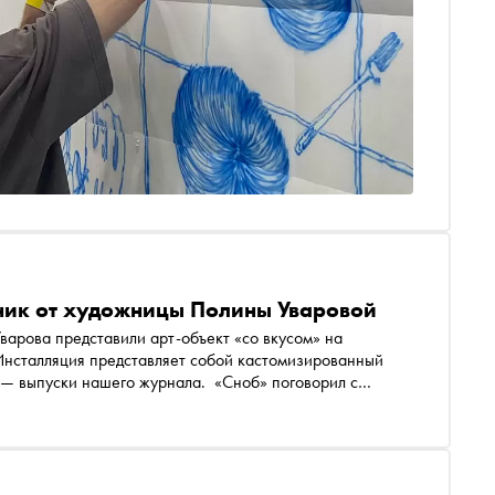
ьник от художницы Полины Уваровой
 Инсталляция представляет собой кастомизированный
а — выпуски нашего журнала. «Сноб» поговорил с
сления и арт-объекте для Marco Polo