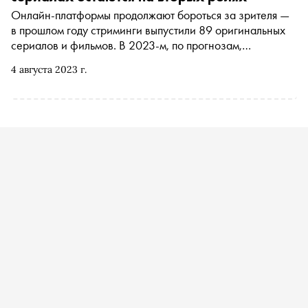
Онлайн-платформы продолжают бороться за зрителя —
в прошлом году стриминги выпустили 89 оригинальных
сериалов и фильмов. В 2023-м, по прогнозам,
количество такого контента вырастет на 30%. Почему,
4 августа 2023 г.
несмотря на явный рост, индустрия игнорирует съемки в
регионах и как эту ситуацию изменить, специально для
«Сноба» написала продюсер и медиаобозреватель
Елена Афанасьева