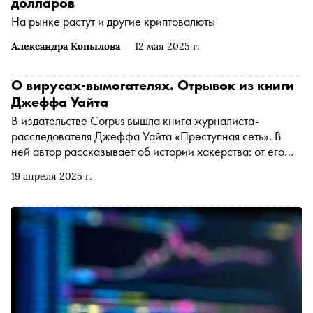
долларов
На рынке растут и другие криптовалюты
Александра Копылова
12 мая 2025 г.
О вирусах-вымогателях. Отрывок из книги
Джеффа Уайта
В издательстве Corpus вышла книга журналиста-
расследователя Джеффа Уайта «Преступная сеть». В
ней автор рассказывает об истории хакерства: от его
появления в среде хиппи-технологов США до
19 апреля 2025 г.
трансформации в настоящую индустрию. В книге
приводится как анализ хакерских методик, так и
способы защиты от них. «Сноб» публикует отрывок