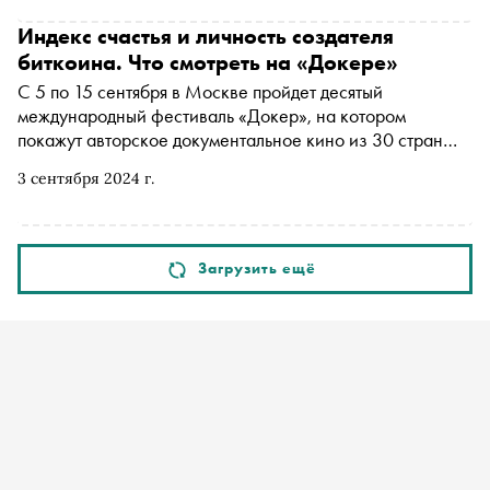
Индекс счастья и личность создателя
биткоина. Что смотреть на «Докере»
С 5 по 15 сентября в Москве пройдет десятый
международный фестиваль «Докер», на котором
покажут авторское документальное кино из 30 стран
мира. Большая часть из 56 работ будет представлена в
3 сентября 2024 г.
России впервые. В программе — Основной конкурс
(полнометражные фильмы), Doker Shorts (конкурс
короткого метра), «Док Станция» (отечественный док),
«Док Терапия» (психология и неигровое кино), Doker
Загрузить ещё
Space kids (кино для детей), Let IT dok! (фильмы о влиянии
информационных технологий). «Сноб» рассказывает,
что смотреть в первую очередь