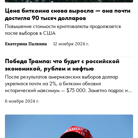
Цена биткоина снова выросла — она почти
достигла 90 тысяч долларов
Повышение стоимости криптовалюты продолжается
после выборов в США
Екатерина Палкина
12 ноября 2024 г.
Победа Трампа: что будет с российской
экономикой, рублем и нефтью
После результатов американских выборов доллар
укрепился почти на 2%, а биткоин обновил
исторический максимум — $75 000. Заметно подрос на
фоне победы Дональда Трампа и российский рынок
6 ноября 2024 г.
акций. «Сноб» узнал у финансистов, с чем связан
оптимизм на Мосбирже, как приход республиканца к
власти отразится на российской экономике и что будет с
рублем