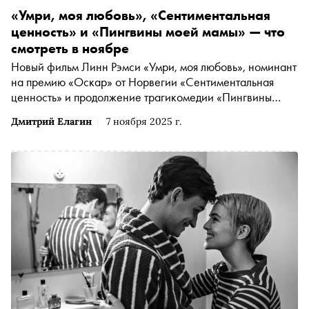
«Умри, моя любовь», «Сентиментальная
ценность» и «Пингвины моей мамы» — что
смотреть в ноябре
Новый фильм Линн Рэмси «Умри, моя любовь», номинант
на премию «Оскар» от Норвегии «Сентиментальная
ценность» и продолжение трагикомедии «Пингвины
моей мамы» — «Сноб» выбрал интересные фильмы и
Дмитрий Елагин
7 ноября 2025 г.
сериалы конца осени