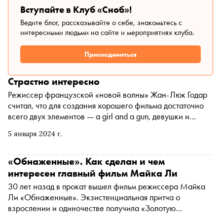
Вступайте в Клуб «Сноб»!
Ведите блог, рассказывайте о себе, знакомьтесь с
интересными людьми на сайте и мероприятиях клуба.
Присоединиться
Страстно интересно
Режиссер французской «новой волны» Жан-Люк Годар
считал, что для создания хорошего фильма достаточно
всего двух элементов — a girl and a gun, девушки и
пистолета. Кинематограф позволяет зрителю с головой
5 января 2024 г.
погрузиться в чужие страсти. В каких фильмах их искать,
рассказали кинокритики для 104-го номера журнала
«Сноб»
«Обнаженные». Как сделан и чем
интересен главный фильм Майка Ли
30 лет назад в прокат вышел фильм режиссера Майка
Ли «Обнаженные». Экзистенциальная притча о
взрослении и одиночестве получила «Золотую
пальмовую ветвь» за лучшую режиссуру на Каннском