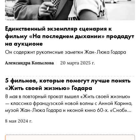
Единственный экземпляр сценария к
фильму «На последнем дыхании» продадут
на аукционе
Он содержит рукописные заметки Жан-Люка Годара
Александра Копылова
20 марта 2025 г.
5 фильмов, которые помогут лучше понять
«Жить своей жизнью» Годара
8 мая в повторный прокат вышел «Жить своей жизнью»
— классика французской новой волны с Анной Карина,
музой Жан-Люка Годара и иконой кино 60-х. «Сноб»
рассказывает о пяти фильмах, которыми вдохновлялся
8 мая 2024 г.
режиссер при создании этой работы