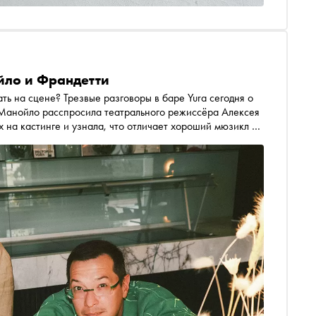
йло и Франдетти
ть на сцене? Трезвые разговоры в баре Yura сегодня о
 Манойло расспросила театрального режиссёра Алексея
х на кастинге и узнала, что отличает хороший мюзикл от