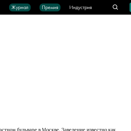
ы
Журнал
Премия
Индустрия
део
Город
IT-продукты
астном бульваре в Москве. Заведение известно как