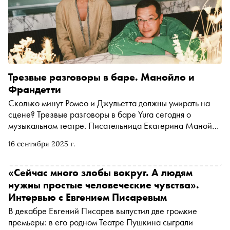
Трезвые разговоры в баре. Манойло и
Франдетти
Сколько минут Ромео и Джульетта должны умирать на
сцене? Трезвые разговоры в баре Yura сегодня о
музыкальном театре. Писательница Екатерина Манойло
расспросила театрального режиссёра Алексея
16 сентября 2025 г.
Франдетти о сотрудничестве с Бастой, о чудесах на
кастинге и узнала, что отличает хороший мюзикл от
плохого
«Сейчас много злобы вокруг. А людям
нужны простые человеческие чувства».
Интервью с Евгением Писаревым
В декабре Евгений Писарев выпустил две громкие
премьеры: в его родном Театре Пушкина сыграли