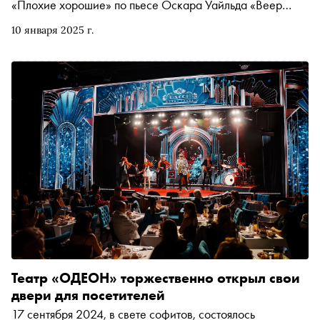
«Плохие хорошие» по пьесе Оскара Уайльда «Веер
леди Уиндермир», а в Театре наций — мольеровского
10 января 2025 г.
«Тартюфа». «Сноб» поговорил с режиссером о двух его
последних работах
Театр «ОДЕОН» торжественно открыл свои
двери для посетителей
17 сентября 2024, в свете софитов, состоялось