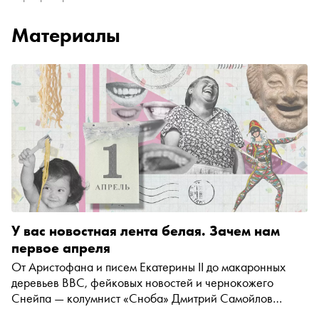
Материалы
У вас новостная лента белая. Зачем нам
первое апреля
От Аристофана и писем Екатерины II до макаронных
деревьев BBC, фейковых новостей и чернокожего
Снейпа — колумнист «Сноба» Дмитрий Самойлов
размышляет, почему день узаконенных розыгрышей