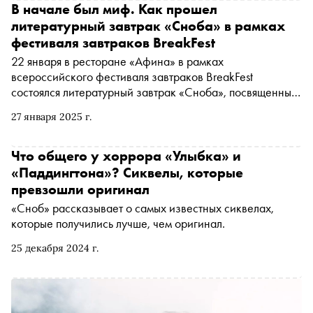
В начале был миф. Как прошел
литературный завтрак «Сноба» в рамках
фестиваля завтраков BreakFest
22 января в ресторане «Афина» в рамках
всероссийского фестиваля завтраков BreakFest
состоялся литературный завтрак «Сноба», посвященный
мифам. Гости мероприятия вместе с приглашенными
27 января 2025 г.
спикерами обсудили, почему люди до сих пор верят в
мифы и как они влияют на нашу жизнь
Что общего у хоррора «Улыбка» и
«Паддингтона»? Сиквелы, которые
превзошли оригинал
«Сноб» рассказывает о самых известных сиквелах,
которые получились лучше, чем оригинал.
25 декабря 2024 г.