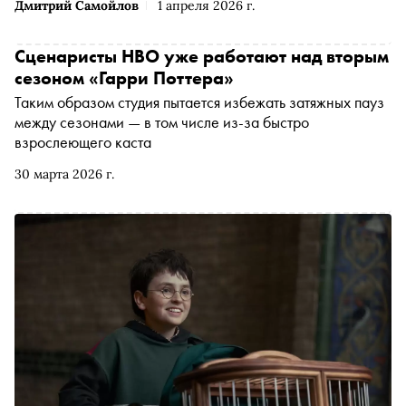
Дмитрий Самойлов
1 апреля 2026 г.
пережил века, но в эпоху всеобщего недоверия и
ежедневного абсурда стал почти непозволительной
роскошью
Сценаристы HBO уже работают над вторым
сезоном «Гарри Поттера»
Таким образом студия пытается избежать затяжных пауз
между сезонами — в том числе из-за быстро
взрослеющего каста
30 марта 2026 г.