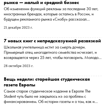
рынка — малый и средний бизнес
Об изменении функций рекламы за последние 30 лет,
иностранных брендах, которые остались в России, и
будущем рекламного рынка «Снобу» рассказал
президент группы Okkam Олег Поляков. Разговор
21 декабря 2023 г.
записан в рамках проекта « Индустрия »
7 новых книг с непредсказуемой развязкой
Школьная учительница мстит за смерть дочери.
Примерный отец многодетного семейства исчезает, и
возвращается через 25 лет, чтобы поговорить. Молодой
паре достался дом с зарытым в саду трупом. Чем
28 октября 2023 г.
закончатся такие сюжеты, угадать сложно, но читать
интересно. Редактор художественной литературы ГК
«ЛитРес» Анна Данилина собрала свежие
Вещь недели: старейшая студенческая
психологические триллеры и детективы, которые не
газета Европы
дадут заскучать этой осенью
Самое старое студенческое издание в Европе The
Student чуть было не закрылось из-за проблем с
финансированием. Об истории газеты и о том, как и