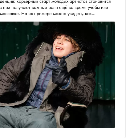
нденция: карьерный старт молодых артистов становится
з них получают важные роли ещё во время учёбы или
 массовке. На их примере можно увидеть, как
ассказываем о семи восходящих звёздах, за которыми