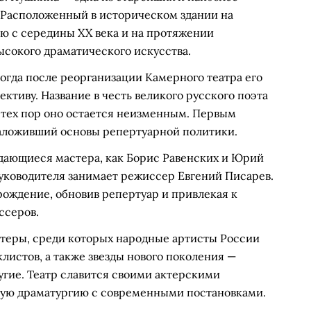
 Расположенный в историческом здании на
ию с середины XX века и на протяжении
ысокого драматического искусства.
когда после реорганизации Камерного театра его
ктиву. Название в честь великого русского поэта
с тех пор оно остается неизменным. Первым
заложивший основы репертуарной политики.
ыдающиеся мастера, как Борис Равенских и Юрий
руководителя занимает режиссер Евгений Писарев.
рождение, обновив репертуар и привлекая к
ссеров.
ктеры, среди которых народные артисты России
листов, а также звезды нового поколения —
угие. Театр славится своими актерскими
кую драматургию с современными постановками.