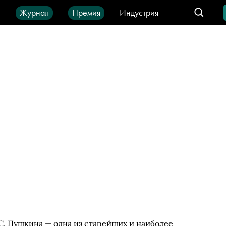
ы
Журнал
Премия
Индустрия
део
Город
IT-продукты
С. Пушкина — одна из старейших и наиболее