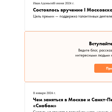
Иван Адоньев
16 июня 2024 г.
Состоялось вручение I Московск
Цель премии — поддержка талантливых деятеле
Вступайте
Ведите блог, расска
интересными людьми н
При
11 января 2024 г.
Чем заняться в Москве и Санкт-П
«Снобом»
Сходить на стендап в полной темноте, изучить