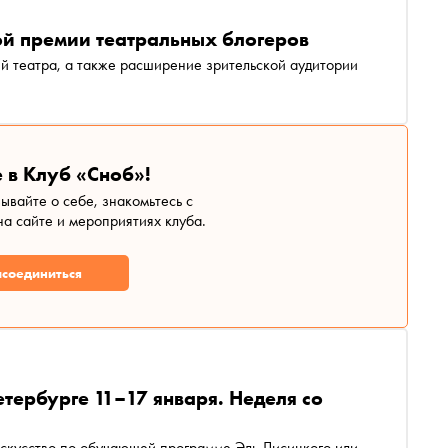
ой премии театральных блогеров
й театра, а также расширение зрительской аудитории
 в Клуб «Сноб»!
зывайте о себе, знакомьтесь с
а сайте и мероприятиях клуба.
соединиться
етербурге 11–17 января. Неделя со
 искусство по обучающей программе Эль Лисицкого или