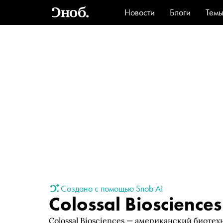
Новости
Блоги
Тем
Стиль
Ви
Создано с помощью Snob AI
Colossal Biosciences
Colossal Biosciences — американский биотех