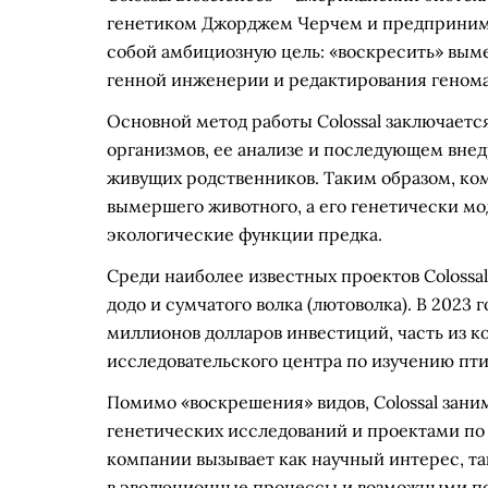
генетиком Джорджем Черчем и предприним
собой амбициозную цель: «воскресить» вы
генной инженерии и редактирования генома
Основной метод работы Colossal заключаетс
организмов, ее анализе и последующем вне
живущих родственников. Таким образом, ко
вымершего животного, а его генетически м
экологические функции предка.
Среди наиболее известных проектов Coloss
додо и сумчатого волка (лютоволка). В 2023
миллионов долларов инвестиций, часть из к
исследовательского центра по изучению птиц
Помимо «воскрешения» видов, Colossal зан
генетических исследований и проектами по 
компании вызывает как научный интерес, та
в эволюционные процессы и возможными по