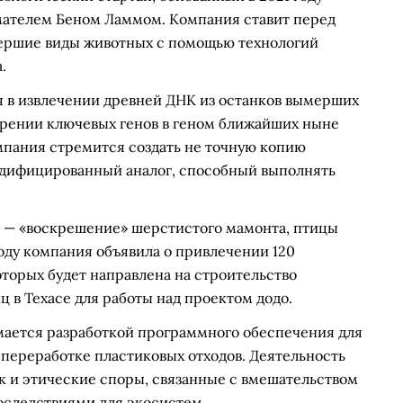
ателем Беном Ламмом. Компания ставит перед
мершие виды животных с помощью технологий
.
я в извлечении древней ДНК из останков вымерших
дрении ключевых генов в геном ближайших ныне
мпания стремится создать не точную копию
одифицированный аналог, способный выполнять
al — «воскрешение» шерстистого мамонта, птицы
 году компания объявила о привлечении 120
оторых будет направлена на строительство
 в Техасе для работы над проектом додо.
имается разработкой программного обеспечения для
переработке пластиковых отходов. Деятельность
к и этические споры, связанные с вмешательством
следствиями для экосистем.