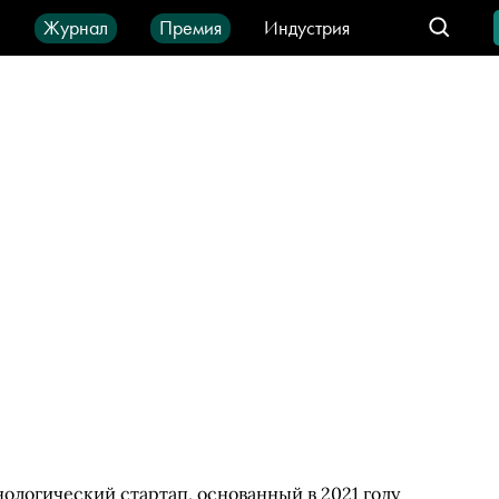
ы
Журнал
Премия
Индустрия
део
Город
IT-продукты
нологический стартап, основанный в 2021 году