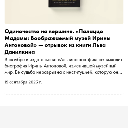
Одиночество на вершине. «Палаццо
Мадамы: Воображаемый музей Ирины
Антоновой» — отрывок из книги Льва
Данилкина
В октябре в издательстве «Альпина нон-фикшн» выходит
биография Ирины Антоновой, изменившей музейный
мир. Ее судьба неразрывна с институцией, которую она
возглавляла почти 60 лет — Государственным музеем
19 сентября 2025 г.
изобразительных искусств имени Пушкина. «Сноб»
публикует фрагмент из новой книги Льва Данилкина