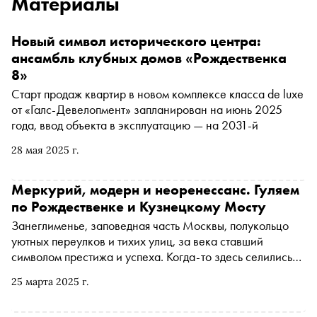
Материалы
Новый символ исторического центра:
ансамбль клубных домов «Рождественка
8»
Старт продаж квартир в новом комплексе класса de luxe
от «Галс-Девелопмент» запланирован на июнь 2025
года, ввод объекта в эксплуатацию — на 2031-й
28 мая 2025 г.
Меркурий, модерн и неоренессанс. Гуляем
по Рождественке и Кузнецкому Мосту
Занеглименье, заповедная часть Москвы, полукольцо
уютных переулков и тихих улиц, за века ставший
символом престижа и успеха. Когда-то здесь селились
ремесленники и знать, а сегодня расположены бутики,
25 марта 2025 г.
рестораны и офисы крупных компаний. «Сноб»
предлагает прогуляться по району вдумчиво и неспешно