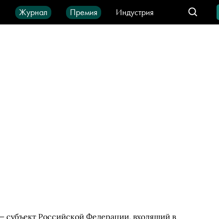
ы
Журнал
Премия
Индустрия
део
Город
IT-продукты
— субъект Российской Федерации, входящий в