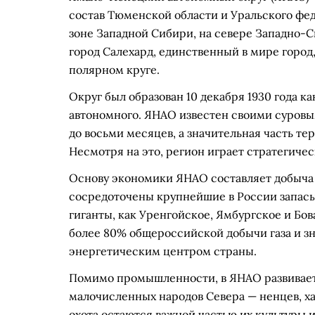
состав Тюменской области и Уральского фед
зоне Западной Сибири, на севере Западно-
город Салехард, единственный в мире горо
полярном круге.
Округ был образован 10 декабря 1930 года ка
автономного. ЯНАО известен своими суровы
до восьми месяцев, а значительная часть те
Несмотря на это, регион играет стратегиче
Основу экономики ЯНАО составляет добыча 
сосредоточены крупнейшие в России запасы 
гиганты, как Уренгойское, Ямбургское и Бо
более 80% общероссийской добычи газа и з
энергетическим центром страны.
Помимо промышленности, в ЯНАО развивает
малочисленных народов Севера — ненцев, ха
охота остаются важной частью их культуры и