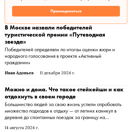
Присоединиться
В Москве назвали победителей
туристической премии «Путеводная
звезда»
Победителей определяли по итогам оценки жюри и
народного голосования в проекте «Активный
гражданин»
Иван Адоньев
11 декабря 2024 г.
Можно и дома. Что такое стейкейшн и как
отдохнуть в своем городе
Большинство людей за свою жизнь успели опробовать
множество подходов к отдыху — от летних каникул в
деревне до спонтанных поездок за границу на
выходные. Но в последние годы появился тренд на
14 августа 2024 г.
стейкейшн — отпуск в родном городе или регионе.