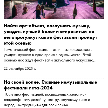
Найти арт-объект, послушать музыку,
увидеть лучший балет и отправиться на
велопрогулку: какие фестивали пройдут
этой осенью
Тематический фестиваль — отличная возможность
увидеть лучшее в одно время в одном месте. Этой
осенью нас ждут фестивали актуального искусства,
музыки, кино, театра, балета и, конечно, спорта. Куда
22 сентября 2025 г.
отправиться в первую очередь — в материале «Сноба»
На своей волне. Главные немузыкальные
фестивали лета-2024
10 летних фестивалей, посвященных живописи,
ландшафтному дизайну, театру, научному кино и
народным традициям для всей семьи