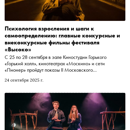
Психология взросления и шаги к
самоопределению: главные конкурсные и
внеконкурсные фильмы фестиваля
«Высоко»
С 25 по 28 сентября в зале Киностудии Горького
«Горький холл», кинотеатрах «Москино» и сети
«Пионер» пройдут показы II Московского
международного кинофестиваля «Высоко» . Свыше
24 сентября 2025 г.
полусотни игровых, документальных, анимационных,
полнометражных и короткометражных фильмов о
взрослении, самоопределении и мировоззрении в
цифровую эпоху покажут специально для молодого
поколения и их семей. «Сноб» выбрал несколько картин
главного кинофестиваля, наиболее заметных для
поколений Альфа и Зет