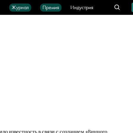
ы
Журнал
Премия
Индустрия
део
Город
IT-продукты
ило известность в связи с созданием «Винного