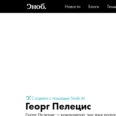
Новости
Блоги
Тем
Стиль
Ви
Создано с помощью Snob AI
Георг Пелецис
Георг Пелецис — композитор, чье имя получ