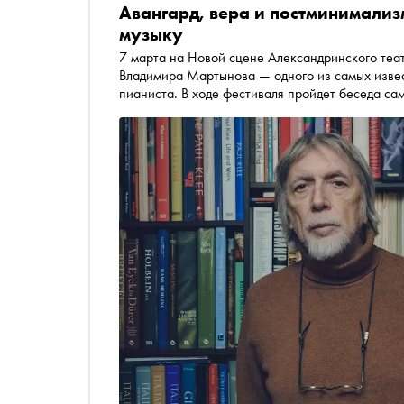
Авангард, вера и постминимали
музыку
7 марта на Новой сцене Александринского теа
Владимира Мартынова — одного из самых извес
пианиста. В ходе фестиваля пройдет беседа с
«конце времени композиторов и музыке метамо
издательства «Невма» Элины Андриановой о т
— произведения, написанного в соавторстве с
телеграм-канала Sobolev//Music Олег Соболев проследил творческий и биографический путь
композитора — и обнаружил показательную ист