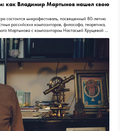
зм: как Владимир Мартынов нашел свою
тра состоится микрофестиваль, посвященный 80-летию
тных российских композиторов, философа, теоретика,
амого Мартынова с композитором Настасьей Хрущевой о
дерна», лекция композитора и основателя нотного
ворчестве Мартынова, а также исполнение «Переписки»
 Георгом Пелесицем. По просьбе «Сноба» ведущий
орию о том, как стать самим собой