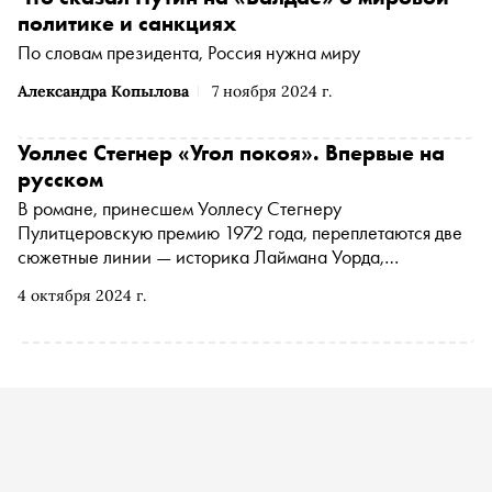
политике и санкциях
По словам президента, Россия нужна миру
Александра Копылова
7 ноября 2024 г.
Уоллес Стегнер «Угол покоя». Впервые на
русском
В романе, принесшем Уоллесу Стегнеру
Пулитцеровскую премию 1972 года, переплетаются две
сюжетные линии — историка Лаймана Уорда,
прикованного к инвалидному креслу из-за редкого
4 октября 2024 г.
заболевания костей, и его бабушки и дедушки,
пионеров освоения Запада. Разбирая архивные
документы, Лайман неизбежно приходит к
размышлениям о собственной жизни. Книга вышла в
издательстве Corpus в серии «Литературное открытие» в
переводе Леонида Мотылева. «Сноб» публикует
фрагмент