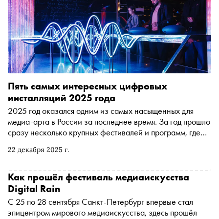
Пять самых интересных цифровых
инсталляций 2025 года
2025 год оказался одним из самых насыщенных для
медиа-арта в России за последнее время. За год прошло
сразу несколько крупных фестивалей и программ, где
цифровые инсталляции стали не дополнением, а
22 декабря 2025 г.
главным событием — с серьёзными бюджетами, сложным
продакшеном и вниманием к зрителю. Важная деталь:
значительная часть этих работ была показана в
Как прошёл фестиваль медиаискусства
регионах, а не только в Москве и Петербурге. «Сноб»
Digital Rain
выбрал пять самых интересных цифровых инсталляций
С 25 по 28 сентября Санкт-Петербург впервые стал
года
эпицентром мирового медиаискусства, здесь прошёл