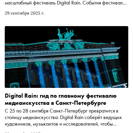
масштабный фестиваль Digital Rain. События фестиваля
состоялись на 15 ключевых площадках города посетило
29 сентября 2025 г.
свыше 80 000 человек. Фестиваль, сфокусированный
на теме «Потоки», стал главным культурным событием
сентября, представившим новейшие формы искусства на
стыке технологий, науки и креативных индустрий
Digital Rain: гид по главному фестивалю
медиаискусства в Санкт-Петербурге
С 25 по 28 сентября Санкт-Петербург превратится в
столицу медиаискусства: Digital Rain соберёт ведущих
художников, музыкантов и исследователей, чтобы
показать масштабные инсталляции, световые и звуковые