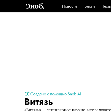
Новости
Блоги
Тем
Стиль
Ви
Создано с помощью Snob AI
Витязь
«Витязь» — легендарное научно-исследоват