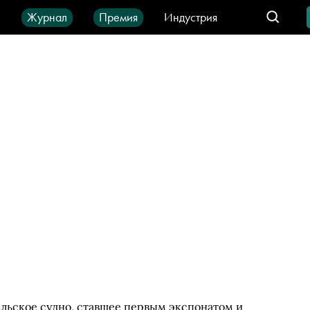
ы
Журнал
Премия
Индустрия
део
Город
IT-продукты
ельское судно, ставшее первым экспонатом и