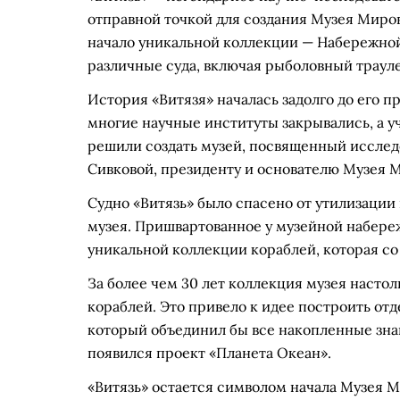
отправной точкой для создания Музея Миров
начало уникальной коллекции — Набережной
различные суда, включая рыболовный трауле
История «Витязя» началась задолго до его п
многие научные институты закрывались, а 
решили создать музей, посвященный исслед
Сивковой, президенту и основателю Музея М
Судно «Витязь» было спасено от утилизации
музея. Пришвартованное у музейной набер
уникальной коллекции кораблей, которая с
За более чем 30 лет коллекция музея настоль
кораблей. Это привело к идее построить о
который объединил бы все накопленные знан
появился проект «Планета Океан».
«Витязь» остается символом начала Музея М