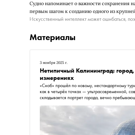
Судно напоминает о важности сохранения на
первым шагом к созданию одного из крупне
Искусственный интеллект может ошибаться, поэ
Материалы
3 ноября 2025 г.
Нетипичный Калининград: город,
измерениях
«Сноб» прошёл по новому, нестандартному тури
как в четырёх точках — ультрасовременной, с
складывается портрет города, вечно пребывающ