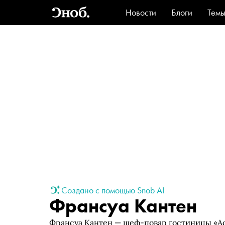
Новости
Блоги
Тем
Стиль
Ви
Создано с помощью Snob AI
Франсуа Кантен
Франсуа Кантен — шеф-повар гостиницы «Ас