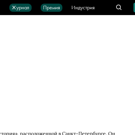
ы
Журнал
Премия
Индустрия
део
Город
IT-продукты
тория», расположенной в Санкт-Петербурге. Он