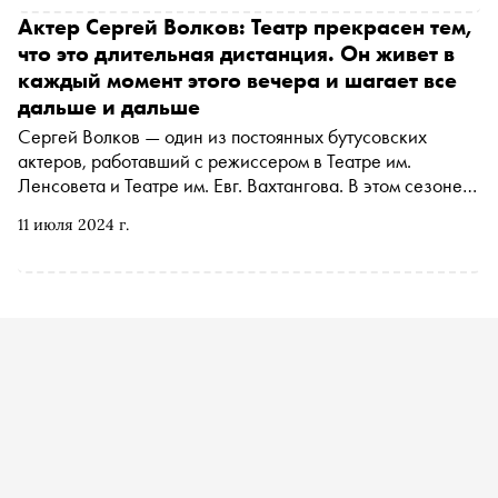
известной фамилии об уроках отца, работе на «Грузе
Актер Сергей Волков: Театр прекрасен тем,
200», социальном фильме «Я не помню» с Юлией
что это длительная дистанция. Он живет в
Снигирь в главной роли, ресторане «Братья Багровы» и,
каждый момент этого вечера и шагает все
конечно, о Петербурге и том, почему на Васильевский
дальше и дальше
остров надо приходить жить, а не умирать
Сергей Волков — один из постоянных бутусовских
актеров, работавший с режиссером в Театре им.
Ленсовета и Театре им. Евг. Вахтангова. В этом сезоне
он выпустил четыре спектакля в разных театрах: «Отцы и
11 июля 2024 г.
дети» и «Мой брат умер» в Театре Наций, а также
«Голод» и «Дамасобачка» в МХТ им. Чехова. «Сноб»
поговорил с артистом о его новых работах, о Юрии
Бутусове и о том, почему он ушел из Театра Вахтангова