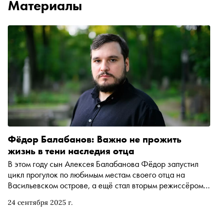
Материалы
Фёдор Балабанов: Важно не прожить
жизнь в тени наследия отца
В этом году сын Алексея Балабанова Фёдор запустил
цикл прогулок по любимым местам своего отца на
Васильевском острове, а ещё стал вторым режиссёром
фильма «Батя-2. Дед», одну из главных ролей в котором
24 сентября 2025 г.
исполнил Евгений Цыганов. «Сноб» побывал на одной
из прогулок, а после — расспросил наследника