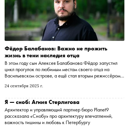
Фёдор Балабанов: Важно не прожить
жизнь в тени наследия отца
В этом году сын Алексея Балабанова Фёдор запустил
цикл прогулок по любимым местам своего отца на
Васильевском острове, а ещё стал вторым режиссёром
фильма «Батя-2. Дед», одну из главных ролей в котором
24 сентября 2025 г.
исполнил Евгений Цыганов. «Сноб» побывал на одной
из прогулок, а после — расспросил наследника
известной фамилии об уроках отца, работе на «Грузе
Я — сноб: Агния Стерлигова
200», социальном фильме «Я не помню» с Юлией
Архитектор и управляющий партнер бюро Planet9
Снигирь в главной роли, ресторане «Братья Багровы» и,
рассказала «Снобу» про архитектуру впечатлений,
конечно, о Петербурге и том, почему на Васильевский
важность тишины и любовь к Петербургу
остров надо приходить жить, а не умирать