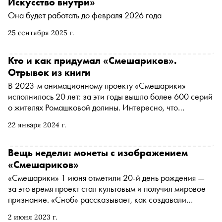
Искусство внутри»
Она будет работать до февраля 2026 года
25 сентября 2025 г.
Кто и как придумал «Смешариков».
Отрывок из книги
В 2023-м анимационному проекту «Смешарики»
исполнилось 20 лет: за эти годы вышло более 600 серий
о жителях Ромашковой долины. Интересно, что
изначально в идею авторов Ильи Попова и Салавата
22 января 2024 г.
Шайхинурова мало кто верил. О том, как проходила
работа над проектом, сценарный редактор
мультсериала Мария Корнилова написала книгу
Вещь недели: монеты с изображением
«Смешарики. История культовой вселенной». С
«Смешариков»
разрешения издательства «Бомбора» «Сноб» публикует
«Смешарики» 1 июня отметили 20-й день рождения —
отрывок
за это время проект стал культовым и получил мировое
признание. «Сноб» рассказывает, как создавали
мультфильм и что известно о монетах, которые
2 июня 2023 г.
Центробанк выпустил к юбилею